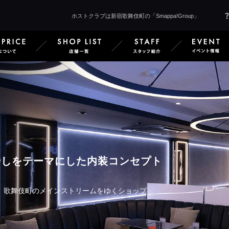
ホストクラブは新宿歌舞伎町の「Smappa!Group」
 Smappa!Groupとは
SERVICE & PRICE サービス＆料金
SHOP LIST 店舗一覧
STAFF 
やしをテーマにした内装コンセプト
、歌舞伎町のメインストリームをゆくショップ