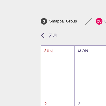
Smappa! Group
2
3