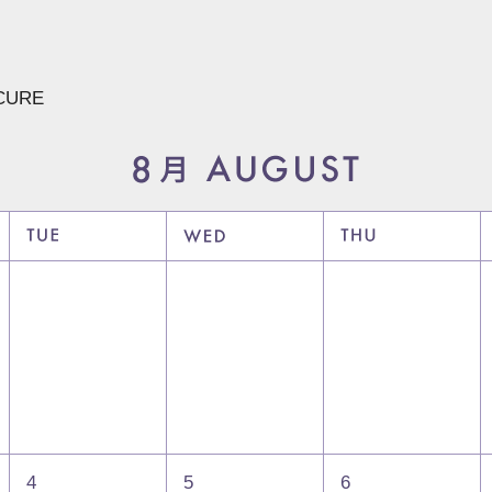
CURE
4
5
6