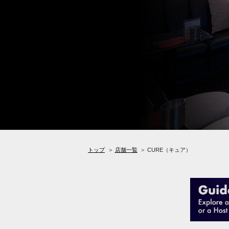
トップ
＞
店舗一覧
＞
CURE（キュア）