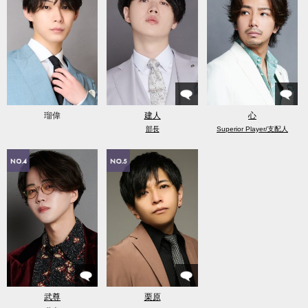
瑠偉
建人
心
部長
Superior Player/支配人
武尊
栗原