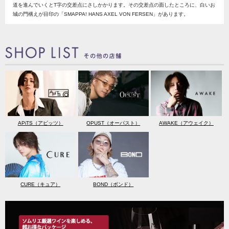
道を進んでいくとT字の交差点にさしかかります。その交差点の面したところに、白いお
城の門構えが目印の「SMAPPA! HANS AXEL VON FERSEN」があります。
APiTS（アピッツ）
OPUST（オーパスト）
AWAKE（アウェイク）
CURE（キュア）
BOND（ボンド）