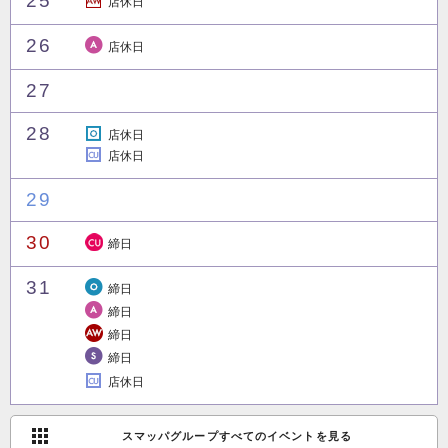
2
5
店休日
2
6
店休日
2
7
2
8
店休日
店休日
2
9
3
0
締日
3
1
締日
締日
締日
締日
店休日
スマッパグループすべてのイベントを見る