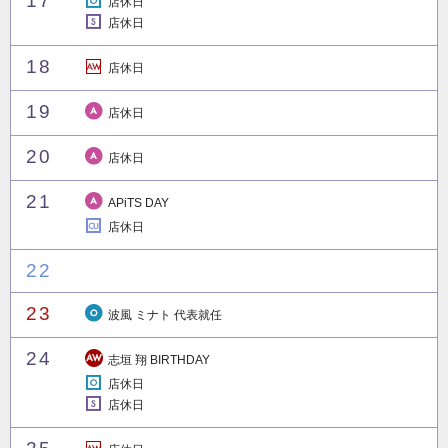
1
7
店休日
店休日
1
8
店休日
1
9
店休日
2
0
店休日
2
1
APiTS DAY
店休日
2
2
2
3
波風 ミナト 代表就任
2
4
志垣 翔 BIRTHDAY
店休日
店休日