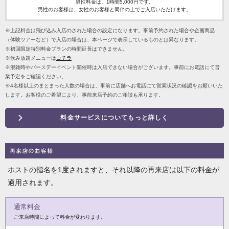
男性料金は、1時間5,000円です。
男性のお客様は、女性のお客様と同伴の上でご入店いただけます。
※上記料金は飛び込み入店のされた場合の設定になります。事前予約された場合や企画商品
（体験ツアーなど）で入店の場合は、本ページで表示しているものとは異なります。
※初回限定特別料金プランの時間延長はできません。
※飲み放題メニューは
コチラ
※混雑時やバースデーイベント開催時は入店できない場合がございます。事前にお電話にて営
業予定をご確認ください。
※4名様以上のまとまった人数の場合は、事前に店舗へお電話にて営業状況の確認をお願いいた
します。お客様のご希望により、事前来店予約のご相談も承ります。
料金サービスについてもっと詳しく
ホストの指名を1度されますと、それ以降の再来店は以下の料金が
適用されます。
通常料金
ご来店時間によって料金が変わります。