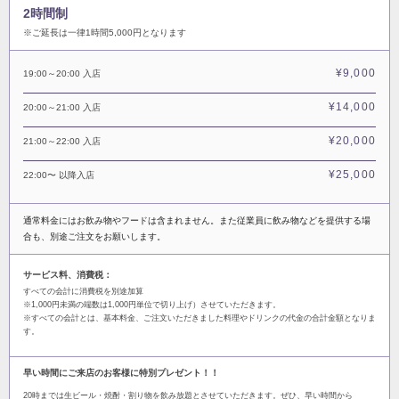
2時間制
※ご延長は一律1時間5,000円となります
¥9,000
19:00～20:00 入店
¥14,000
20:00～21:00 入店
¥20,000
21:00～22:00 入店
¥25,000
22:00〜 以降入店
通常料金にはお飲み物やフードは含まれません。また従業員に飲み物などを提供する場
合も、別途ご注文をお願いします。
サービス料、消費税：
すべての会計に消費税を別途加算
※1,000円未満の端数は1,000円単位で切り上げ）させていただきます。
※すべての会計とは、基本料金、ご注文いただきました料理やドリンクの代金の合計金額となりま
す。
早い時間にご来店のお客様に特別プレゼント！！
20時までは生ビール・焼酎・割り物を飲み放題とさせていただきます。ぜひ、早い時間から