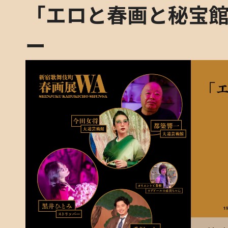
「エロと春画と秘宝
ー