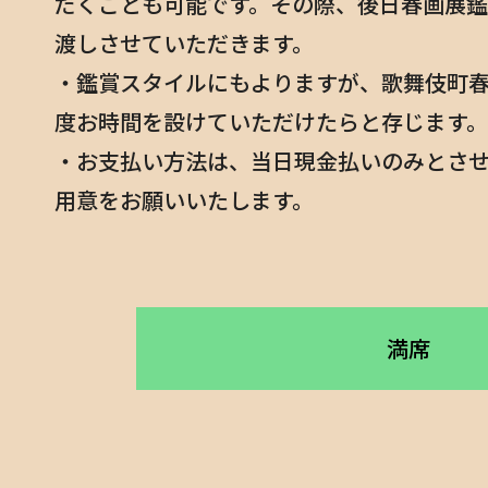
だくことも可能です。その際、後日春画展
開催概要
渡しさせていただきます。
・鑑賞スタイルにもよりますが、歌舞伎町春
MESSAGE
度お時間を設けていただけたらと存じます。
応援メッセージ
・お支払い方法は、当日現金払いのみとさ
GOODS
用意をお願いいたします。
グッズ
STORE
満席
オンラインストア
ACCESS
会場アクセス