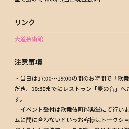
リンク
大道芸術館
新宿歌舞伎町春画展
注意事項
・当日は17:00〜19:00の間のお時間で「
だき、19:30までにレストラン「麦の音」
TOP
す。
トップページ
イベント受付は歌舞伎町能楽堂にて行いま
ムに間に合わないというお客様はトークシ
Exhibition Overview