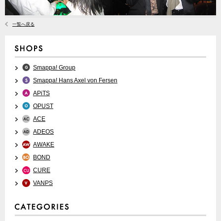
一覧へ戻る
Smappa! Group
Smappa! Hans Axel von Fersen
APiTS
OPUST
ACE
ADEOS
AWAKE
BOND
CURE
VANPS