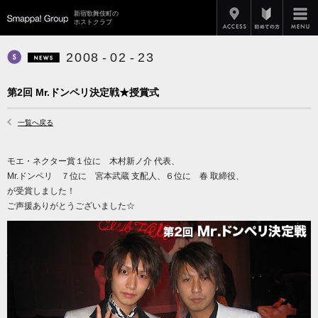
アクセス
新宿歌舞伎町の
Smappa!Group
ホストクラブ
2
0
0
8
-
0
2
-
2
3
Smappa! Hans Axel von Fersen
News
第2回 Mr.ドンペリ決定戦★授賞式
一覧へ戻る
モエ・ネクター賞１位に 木村新ノ介 代表、
Mr.ドンペリ ７位に 宮本武蔵 支配人、６位に 春 取締役、
が受賞しました！
ご声援ありがとうございました☆