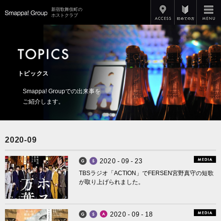
アクセス
新宿歌舞伎町の
Smappa!Group
ホストクラブ
トピックス
Smappa! Groupでの出来事を
ご紹介します。
2020-09
2
0
2
0
-
0
9
-
2
3
Smappa! Group
Smappa! Hans Axel von Fersen
TBSラジオ「ACTION」でFERSEN宮野真守の短歌
が取り上げられました。
2
0
2
0
-
0
9
-
1
8
Smappa! Group
Smappa! Hans Axel von Fersen
APiTS