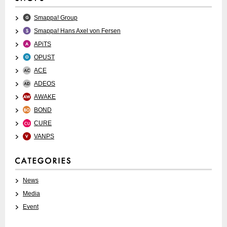
Smappa! Group
Smappa! Hans Axel von Fersen
APiTS
OPUST
ACE
ADEOS
AWAKE
BOND
CURE
VANPS
News
Media
Event