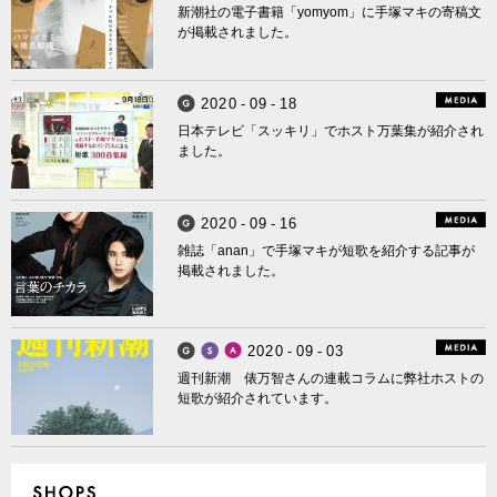
新潮社の電子書籍「yomyom」に手塚マキの寄稿文
が掲載されました。
2
0
2
0
-
0
9
-
1
8
Smappa! Group
日本テレビ「スッキリ」でホスト万葉集が紹介され
ました。
2
0
2
0
-
0
9
-
1
6
Smappa! Group
雑誌「anan」で手塚マキが短歌を紹介する記事が
掲載されました。
2
0
2
0
-
0
9
-
0
3
Smappa! Group
Smappa! Hans Axel von Fersen
APiTS
週刊新潮 俵万智さんの連載コラムに弊社ホストの
短歌が紹介されています。