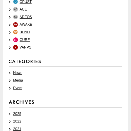
OPUST
ACE
ADEOS
AWAKE
BOND
CURE
VANPS
News
Media
Event
2025
2022
2021