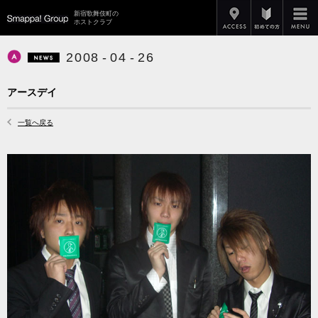
アクセス
新宿歌舞伎町の
Smappa!Group
ホストクラブ
2
0
0
8
-
0
4
-
2
6
APiTS
News
アースデイ
一覧へ戻る