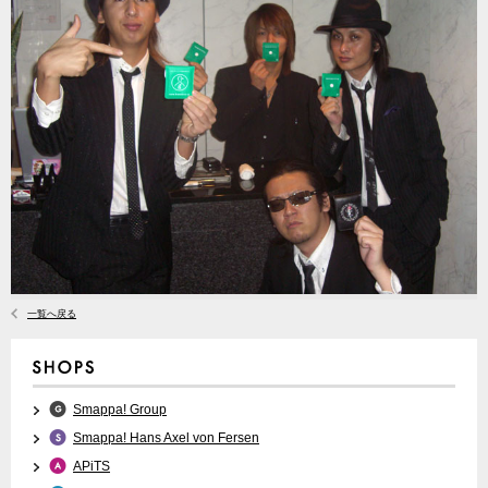
一覧へ戻る
Smappa! Group
Smappa! Hans Axel von Fersen
APiTS