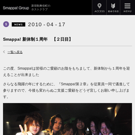
アクセス
新宿歌舞伎町の
Smappa!Group
ホストクラブ
2
0
1
0
-
0
4
-
1
7
Smappa! Hans Axel von Fersen
News
Smappa! 新体制１周年 【２日目】
一覧へ戻る
この度、Smappa!は皆様のご愛顧のお陰をもちまして、新体制から１周年を迎
えることが出来ました
さらなる飛躍の年にするために、『Smappa!第２章』を従業員一同で邁進して
参りますので、今後も変わらぬご支援ご愛顧をどうぞ宜しくお願い申し上げま
す。