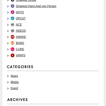
Smappa! Group
Smappa! Hans Axel von Fersen
APiTS
OPUST
ACE
ADEOS
AWAKE
BOND
CURE
VANPS
News
Media
Event