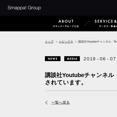
Smappa!Group
ABOUT
トップ
＞
トピックス
＞
講談社Youtubeチャンネル「
2
0
1
9
-
0
6
-
0
7
News
Media
講談社Youtubeチャンネ
されています。
一覧へ戻る