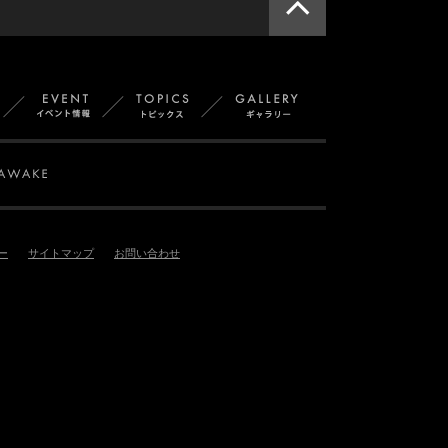
このページ
一覧
スタッフ紹介
イベント
トピックス
ギャラリー
OPUST
SMAPPA! HANS AXEL VON FERSEN
AWAKE
ー
サイトマップ
お問い合わせ