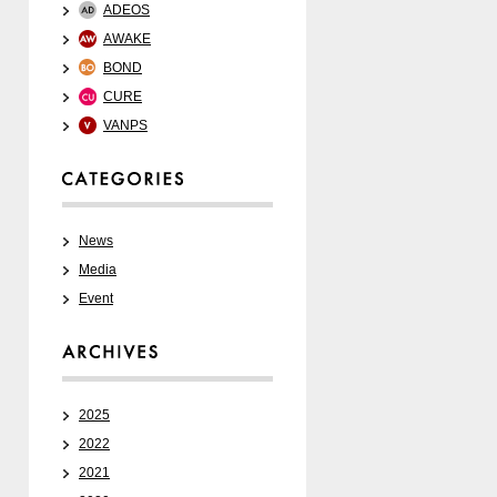
ADEOS
AWAKE
BOND
CURE
VANPS
News
Media
Event
2025
2022
2021