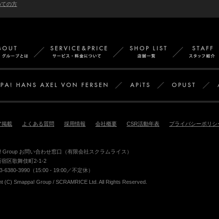
めての方
Smappa!Groupとは
サービス＆料金
店舗
APiTS
Smappa!Group
ア掲載
よくある質問
採用情報
会社概要
CSR活動年表
プライバシーポリシ
pa! Group お問い合わせ窓口（有限会社スクラムライス）
宿区歌舞伎町2-1-2
3-6380-3990（15:00 - 19:00／不定休）
ht (C) Smappa! Group / SCRAMRICE Ltd. All Rights Reserved.