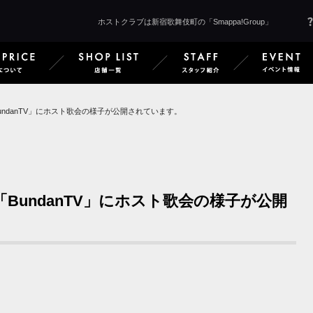
ホストクラブは新宿歌舞伎町の「Smappa!Group」
 Smappa!Groupとは
SERVICE & PRICE サービス＆料金
SHOP LIST 店舗一覧
STAFF 
BundanTV」にホスト歌会の様子が公開されています。
ル「BundanTV」にホスト歌会の様子が公開