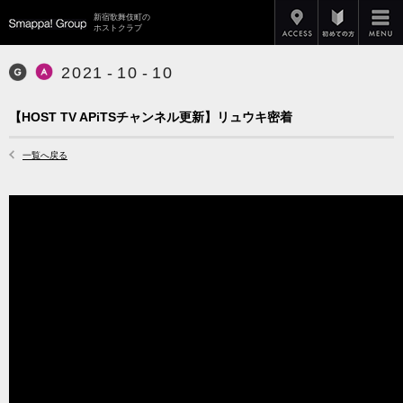
アクセス
新宿歌舞伎町の
Smappa!Group
ホストクラブ
2
0
2
1
-
1
0
-
1
0
Smappa! Group
APiTS
【HOST TV APiTSチャンネル更新】リュウキ密着
一覧へ戻る