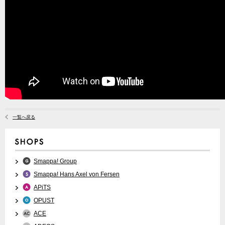
一覧へ戻る
Smappa! Group
Smappa! Hans Axel von Fersen
APiTS
OPUST
ACE