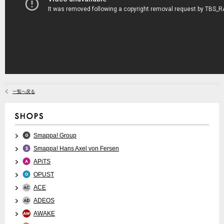
一覧へ戻る
Smappa! Group
Smappa! Hans Axel von Fersen
APiTS
OPUST
ACE
ADEOS
AWAKE