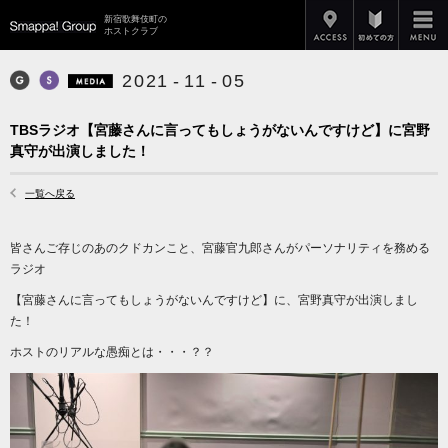
アクセス
新宿歌舞伎町の
Smappa!Group
ホストクラブ
2
0
2
1
-
1
1
-
0
5
Smappa! Group
Smappa! Hans Axel von Fersen
Media
TBSラジオ【宮藤さんに言ってもしょうがないんですけど】に宮野
真守が出演しました！
一覧へ戻る
皆さんご存じのあのクドカンこと、宮藤官九郎さんがパーソナリティを務める
ラジオ
【宮藤さんに言ってもしょうがないんですけど】に、宮野真守が出演しまし
た！
ホストのリアルな愚痴とは・・・？？