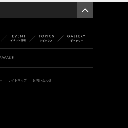
このページ
一覧
スタッフ紹介
イベント
トピックス
ギャラリー
OPUST
SMAPPA! HANS AXEL VON FERSEN
AWAKE
ー
サイトマップ
お問い合わせ