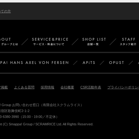
めての方
Smappa!Groupとは
サービス＆料金
店舗
APiTS
Smappa!Group
ア掲載
よくある質問
採用情報
会社概要
CSR活動年表
プライバシーポリシ
pa! Group お問い合わせ窓口（有限会社スクラムライス）
宿区歌舞伎町2-1-2
3-6380-3990（15:00 - 19:00／不定休）
ht (C) Smappa! Group / SCRAMRICE Ltd. All Rights Reserved.