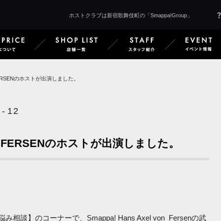
ホストクラブは新宿歌舞伎町の「Smappa!Group」
 Smappa!Groupとは
SERVICE & PRICE サービス＆料金
SHOP LIST 店舗一覧
STAFF 
ERSENのホストが出演しました。
-
1
2
にFERSENのホストが出演しました。
】のコーナーで、Smappa! Hans Axel von Fersenの武