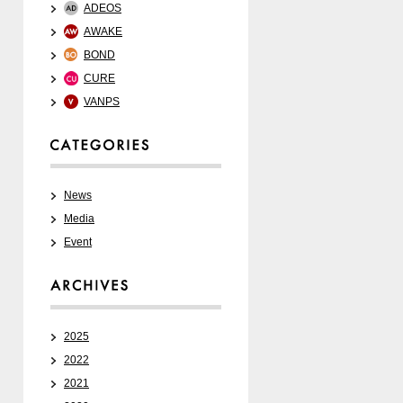
ADEOS
AWAKE
BOND
CURE
VANPS
News
Media
Event
2025
2022
2021