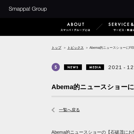
Smappa!Group
ABOUT
トップ
＞
トピックス
＞
Abema的ニュースショーにF
Smappa! Hans Axel von Fersen
2
0
2
1
-
1
2
News
Media
Abema的ニュースショー
一覧へ戻る
Abema的ニュースショーの【石破茂にお悩み相談