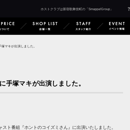
ホストクラブは新宿歌舞伎町の「Smappa!Group」
 Smappa!Groupとは
SERVICE & PRICE サービス＆料金
SHOP LIST 店舗一覧
STAFF 
手塚マキが出演しました。
に手塚マキが出演しました。
ドキャスト番組『ホントのコイズミさん』に出演いたしました。