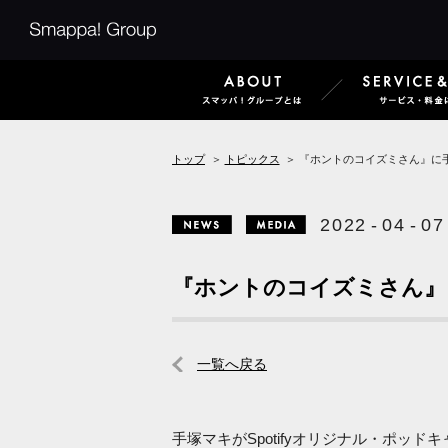
Smappa!Group
ABOUT
トップ
＞
トピックス
＞
『ホントのコイズミさん』に
2
0
2
2
-
0
4
-
0
7
News
Media
『ホントのコイズミさん』
一覧へ戻る
手塚マキがSpotifyオリジナル・ポッ