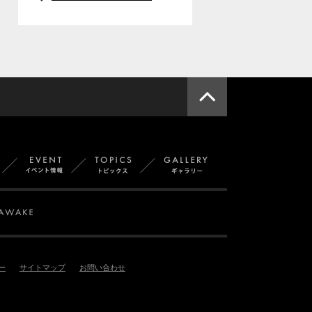
このページ
一覧
スタッフ紹介
イベント
トピックス
ギャラリー
OPUST
SMAPPA! HANS AXEL VON FERSEN
AWAKE
ー
サイトマップ
お問い合わせ