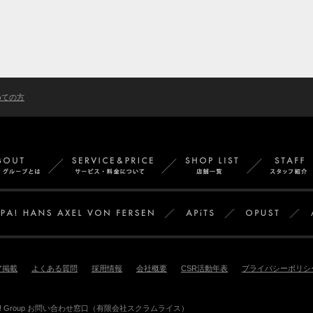
めての方
Smappa!Groupとは
サービス＆料金
店舗
APiTS
Smappa!Group
ア掲載
よくある質問
採用情報
会社概要
CSR活動年表
プライバシーポリシ
pa! Group お問い合わせ窓口（有限会社スクラムライス）