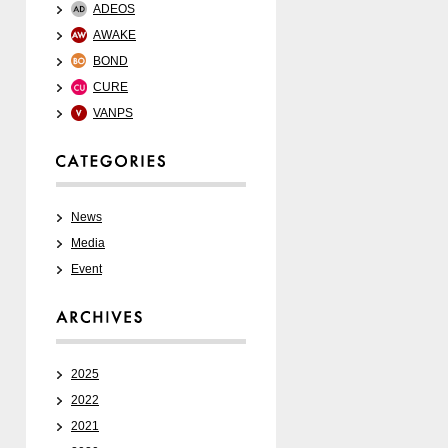
ADEOS
AWAKE
BOND
CURE
VANPS
News
Media
Event
2025
2022
2021