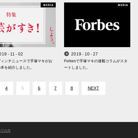
edia
Media
0
1
9
-
1
1
-
0
2
2
0
1
9
-
1
0
-
2
7
Smappa! Group
Smappa! Group
ヴィンチニュースで手塚マキがお
Forbesで手塚マキの連載コラムがスタ
め本を紹介しました。
ートしました。
4
5
6
7
8
NEXT
めての方