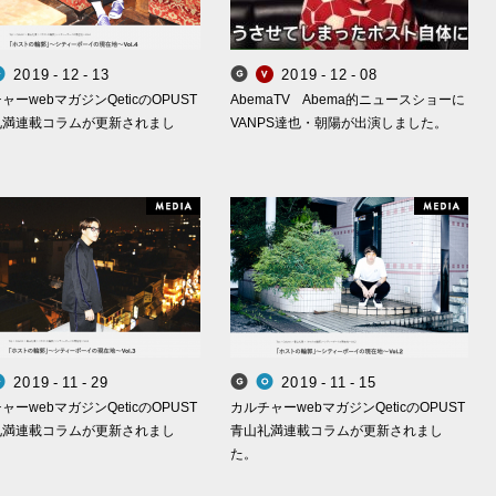
2
0
1
9
-
1
2
-
1
3
2
0
1
9
-
1
2
-
0
8
Smappa! Group
OPUST
Smappa! Group
VANPS
ャーwebマガジンQeticのOPUST
AbemaTV Abema的ニュースショーに
礼満連載コラムが更新されまし
VANPS達也・朝陽が出演しました。
edia
Media
2
0
1
9
-
1
1
-
2
9
2
0
1
9
-
1
1
-
1
5
Smappa! Group
OPUST
Smappa! Group
OPUST
ャーwebマガジンQeticのOPUST
カルチャーwebマガジンQeticのOPUST
礼満連載コラムが更新されまし
青山礼満連載コラムが更新されまし
た。