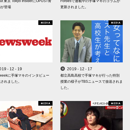
out 東京 Tokyo InsiderにOPUST青
Forbesで連載中の手塚マキのコラムが
満が登場
更新されました。
edia
Media
0
1
9
-
1
2
-
1
9
2
0
1
9
-
1
2
-
1
7
Smappa! Group
Smappa! Group
sweekに手塚マキのインタビュー
都立高島高校で手塚マキが行った特別
載されました。
授業の様子がTBSニュースで放送されま
した。
edia
Media