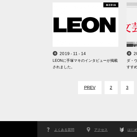
M
2
0
1
9
-
1
1
-
1
4
2
Smappa! Group
LEONに手塚マキのインタビューが掲載
ダ・
されました。
すす
PREV
2
3
よくある質問
アクセス
はじ