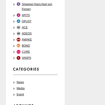
Smappa! Hans Axel von
Fersen
APiTS
OPUST
ACE
ADEOS
AWAKE
BOND
CURE
VANPS
Media
News
Media
Event