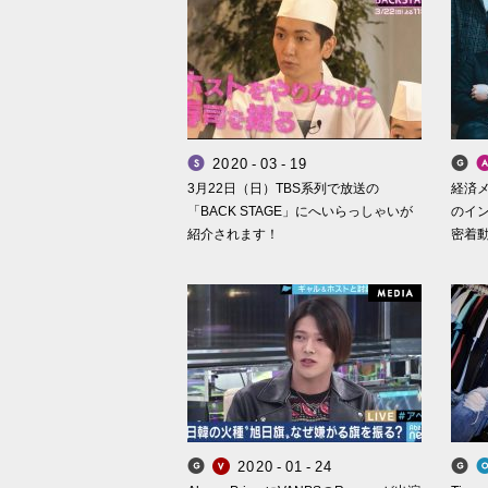
2
0
2
0
-
0
3
-
1
9
Smappa! Hans Axel von Fersen
3月22日（日）TBS系列で放送の
経済メ
「BACK STAGE」にへいらっしゃいが
のイン
紹介されます！
密着
M
2
0
2
0
-
0
1
-
2
4
Smappa! Group
VANPS