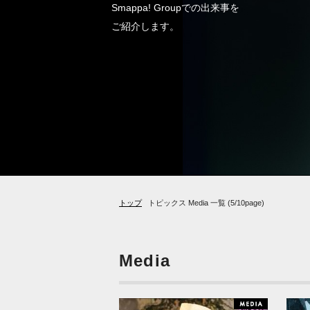
Smappa! Groupでの出来事を
ご紹介します。
トップ
トピックス Media 一覧 (5/10page)
Media
N
M