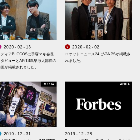
2
0
2
0
-
0
2
-
1
3
2
0
2
0
-
0
2
-
0
2
Smappa! Group
APiTS
VANPS
ディアBLOGOSに手塚マキ会長
ロケットニュース24にVANPSが掲載さ
タビューとAPiTS風早涼太部長の
れました。
動画が掲載されました。
edia
Media
2
0
1
9
-
1
2
-
3
1
2
0
1
9
-
1
2
-
2
8
Smappa! Group
OPUST