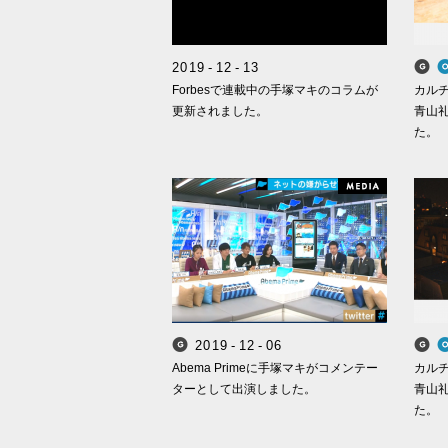
2
0
1
9
-
1
2
-
1
3
Forbesで連載中の手塚マキのコラムが
カルチ
更新されました。
青山
た。
M
2
0
1
9
-
1
2
-
0
6
Smappa! Group
Abema Primeに手塚マキがコメンテー
カルチ
ターとして出演しました。
青山
た。