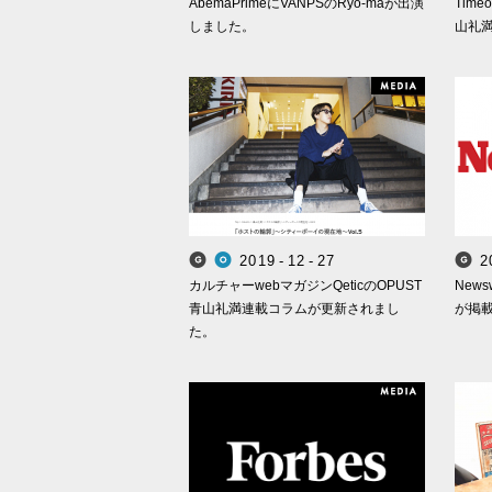
AbemaPrimeにVANPSのRyo-maが出演
Time
しました。
山礼
M
2
0
1
9
-
1
2
-
2
7
2
Smappa! Group
OPUST
カルチャーwebマガジンQeticのOPUST
New
青山礼満連載コラムが更新されまし
が掲
た。
M