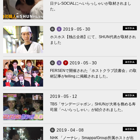
日テレSOCIALにへいらっしゃいが取材されまし
た。
2
0
1
9
-
0
5
-
3
0
Smappa! Group
Smappa! Hans Axel von Fersen
ホスホス【独占企画】にて、SHUN代表が取材され
ました
2
0
1
9
-
0
5
-
3
0
Smappa! Group
Smappa! Hans Axel von Fersen
VANPS
FERSENで開催された「ホストクラブ読書会」の取
材記事がtelling.に掲載されました。
2
0
1
9
-
0
5
-
1
2
TBS「サンデージャポン」SHUNが大将を務める寿
司屋「へいらっしゃい」が紹介されました。
2
0
1
9
-
0
4
-
0
8
Smappa! Group
NHK 「ノーナレ」Smappa!Group所属ホストが出