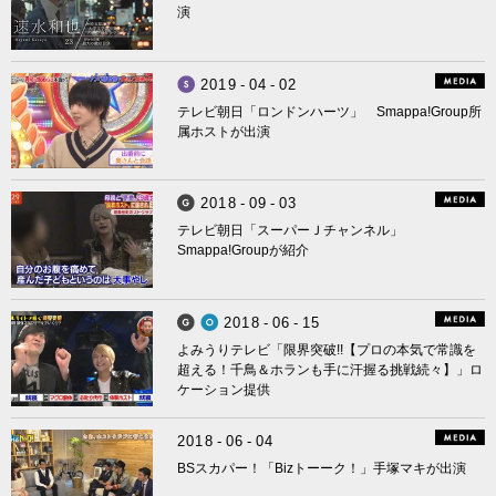
演
2
0
1
9
-
0
4
-
0
2
Smappa! Hans Axel von Fersen
テレビ朝日「ロンドンハーツ」 Smappa!Group所
属ホストが出演
2
0
1
8
-
0
9
-
0
3
Smappa! Group
テレビ朝日「スーパーＪチャンネル」
Smappa!Groupが紹介
2
0
1
8
-
0
6
-
1
5
Smappa! Group
OPUST
よみうりテレビ「限界突破!!【プロの本気で常識を
超える！千鳥＆ホランも手に汗握る挑戦続々】」ロ
ケーション提供
2
0
1
8
-
0
6
-
0
4
BSスカパー！「Bizトーーク！」手塚マキが出演