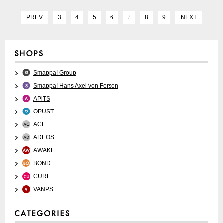
PREV
3
4
5
6
7
8
9
NEXT
Smappa! Group
Smappa! Hans Axel von Fersen
APiTS
OPUST
ACE
ADEOS
AWAKE
BOND
CURE
VANPS