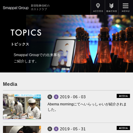
アクセス
新宿歌舞伎町の
Smappa!Group
ホストクラブ
トピックス
Smappa! Groupでの出来事を
ご紹介します。
Media
2
0
1
9
-
0
6
-
0
3
Smappa! Group
Smappa! Hans Axel von Fersen
Abema morningにてへいらっしゃいが紹介されま
した。
2
0
1
9
-
0
5
-
3
1
Smappa! Group
Smappa! Hans Axel von Fersen