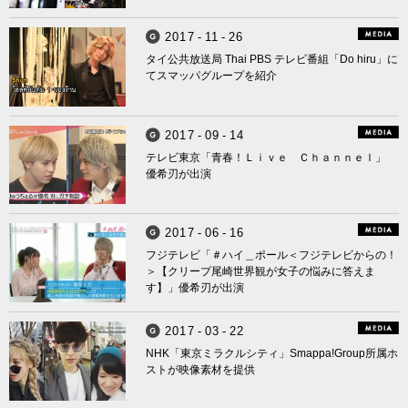
2
0
1
7
-
1
1
-
2
6
Smappa! Group
タイ公共放送局 Thai PBS テレビ番組「Do hiru」に
てスマッパグループを紹介
2
0
1
7
-
0
9
-
1
4
Smappa! Group
テレビ東京「青春！Ｌｉｖｅ Ｃｈａｎｎｅｌ」
優希刃が出演
2
0
1
7
-
0
6
-
1
6
Smappa! Group
フジテレビ「＃ハイ＿ポール＜フジテレビからの！
＞【クリープ尾崎世界観が女子の悩みに答えま
す】」優希刃が出演
2
0
1
7
-
0
3
-
2
2
Smappa! Group
NHK「東京ミラクルシティ」Smappa!Group所属ホ
ストが映像素材を提供