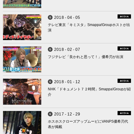
2
0
1
8
-
0
4
-
0
5
Smappa! Group
テレビ東京「キミスタ」Smappa!Groupホストが出
演
2
0
1
8
-
0
2
-
0
7
Smappa! Group
フジテレビ「良かれと思って！」優希刃が出演
2
0
1
8
-
0
1
-
1
2
Smappa! Group
NHK「ドキュメント７２時間」Smappa!Groupが紹
介
2
0
1
7
-
1
2
-
2
9
Smappa! Group
ホスホスクローズアップムービにVANPS優希刃代
表が掲載